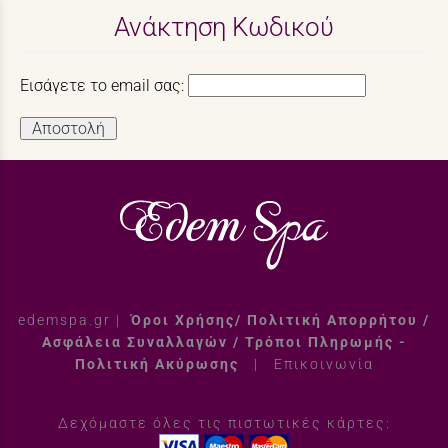
Ανάκτηση Κωδικού
Εισάγετε το email σας:
Αποστολή
edemspa.gr
|
Όροι Χρήσης/ Πολιτική Απορρήτου /
Ασφάλεια Συναλλαγών / Τρόποι Πληρωμής -
Πολιτική Ακύρωσης
|
Επικοινωνία
Δεχόμαστε όλες τις πιστωτικές κάρτες: